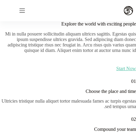
لتجاوز
لى
لمحتوى
Explore the world with exciting people
Mi in nulla posuere sollicitudin aliquam ultrices sagittis. Egestas quis
ipsum suspendisse ultrices gravida. Sed adipiscing diam donec
adipiscing tristique risus nec feugiat in. Arcu risus quis varius quam
quisque id diam. Aliquet enim tortor at auctor urna nunc id
Start Now
01
Choose the place and time
Ultricies tristique nulla aliquet tortor malesuada fames ac turpis egestas
sed tempus urna.
02
Compound your team