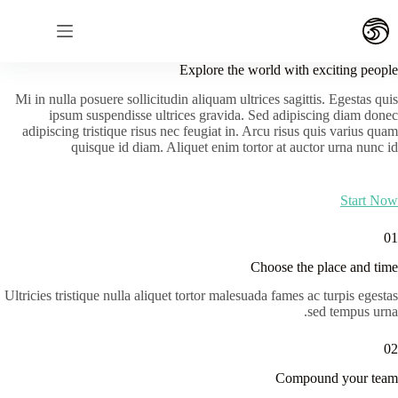
لتجاوز
لى
لمحتوى
Explore the world with exciting people
Mi in nulla posuere sollicitudin aliquam ultrices sagittis. Egestas quis
ipsum suspendisse ultrices gravida. Sed adipiscing diam donec
adipiscing tristique risus nec feugiat in. Arcu risus quis varius quam
quisque id diam. Aliquet enim tortor at auctor urna nunc id
Start Now
01
Choose the place and time
Ultricies tristique nulla aliquet tortor malesuada fames ac turpis egestas
sed tempus urna.
02
Compound your team