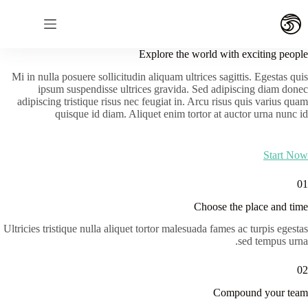
لتجاوز
لى
لمحتوى
Explore the world with exciting people
Mi in nulla posuere sollicitudin aliquam ultrices sagittis. Egestas quis
ipsum suspendisse ultrices gravida. Sed adipiscing diam donec
adipiscing tristique risus nec feugiat in. Arcu risus quis varius quam
quisque id diam. Aliquet enim tortor at auctor urna nunc id
Start Now
01
Choose the place and time
Ultricies tristique nulla aliquet tortor malesuada fames ac turpis egestas
sed tempus urna.
02
Compound your team