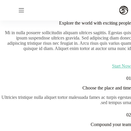
لتجاوز
لى
لمحتوى
Explore the world with exciting people
Mi in nulla posuere sollicitudin aliquam ultrices sagittis. Egestas quis
ipsum suspendisse ultrices gravida. Sed adipiscing diam donec
adipiscing tristique risus nec feugiat in. Arcu risus quis varius quam
quisque id diam. Aliquet enim tortor at auctor urna nunc id
Start Now
01
Choose the place and time
Ultricies tristique nulla aliquet tortor malesuada fames ac turpis egestas
sed tempus urna.
02
Compound your team