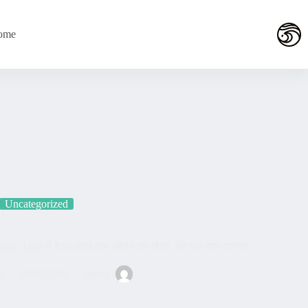
لتجاوز
لى
لمحتوى
ome
Uncategorized
razy Time में ₹10 लाख तक जीतने का मौका, हर पल नया उत्साह!
d
29/03/2026
admin