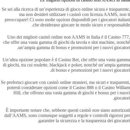
Se sei alla ricerca di un’esperienza di gioco online sicura e trasparente,
ma non desideri utilizzare i casinò con licenza AAMS, non ti
preoccupare! Ci sono molte opzioni disponibili per i giocatori italiani
che desiderano giocare in modo sicuro e responsabile.
Uno dei migliori casinò online non AAMS in Italia è il Casino 777,
che offre una vasta gamma di giochi da tavola e slot machine, nonché
un’ampia gamma di bonus e promozioni per i nuovi giocatori.
Un’altra opzione popolare è il Casino Bet, che offre una vasta gamma
di giochi, tra cui roulette, blackjack e poker, nonché un’ampia gamma
di bonus e promozioni per i nuovi giocatori.
Se preferisci giocare con casinò online stranieri, ma sicuri e trasparenti,
potresti considerare opzioni come il Casino 888 o il Casino William
Hill, che offrono una vasta gamma di giochi e bonus per i nuovi
giocatori.
È importante notare che, sebbene questi casinò non siano autorizzati
dall’AAMS, sono comunque soggetti a regole e controlli rigorosi per
garantire la sicurezza e la trasparenza dei giocatori.