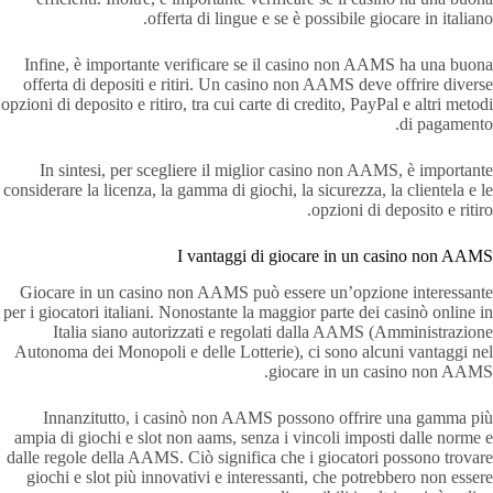
offerta di lingue e se è possibile giocare in italiano.
Infine, è importante verificare se il casino non AAMS ha una buona
offerta di depositi e ritiri. Un casino non AAMS deve offrire diverse
opzioni di deposito e ritiro, tra cui carte di credito, PayPal e altri metodi
di pagamento.
In sintesi, per scegliere il miglior casino non AAMS, è importante
considerare la licenza, la gamma di giochi, la sicurezza, la clientela e le
opzioni di deposito e ritiro.
I vantaggi di giocare in un casino non AAMS
Giocare in un casino non AAMS può essere un’opzione interessante
per i giocatori italiani. Nonostante la maggior parte dei casinò online in
Italia siano autorizzati e regolati dalla AAMS (Amministrazione
Autonoma dei Monopoli e delle Lotterie), ci sono alcuni vantaggi nel
giocare in un casino non AAMS.
Innanzitutto, i casinò non AAMS possono offrire una gamma più
ampia di giochi e slot non aams, senza i vincoli imposti dalle norme e
dalle regole della AAMS. Ciò significa che i giocatori possono trovare
giochi e slot più innovativi e interessanti, che potrebbero non essere