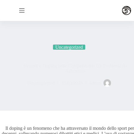
لتجاوز
لى
لمحتوى
Uncategorized
Steroidi e Doping nelle Competizioni: Un Problema da
Affrontare
Uncategorized
30/03/2026
admin
Il doping è un fenomeno che ha attraversato il mondo dello sport per
decenni, sollevando numerosi dibattiti etici e medici. L’uso di sostanze